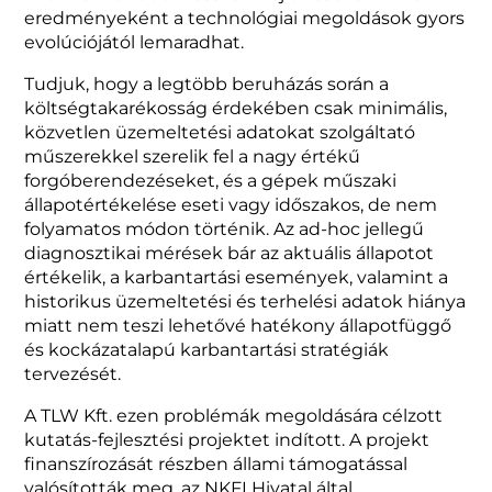
eredményeként a technológiai megoldások gyors
evolúciójától lemaradhat.
Tudjuk, hogy a legtöbb beruházás során a
költségtakarékosság érdekében csak minimális,
közvetlen üzemeltetési adatokat szolgáltató
műszerekkel szerelik fel a nagy értékű
forgóberendezéseket, és a gépek műszaki
állapotértékelése eseti vagy időszakos, de nem
folyamatos módon történik. Az ad-hoc jellegű
diagnosztikai mérések bár az aktuális állapotot
értékelik, a karbantartási események, valamint a
historikus üzemeltetési és terhelési adatok hiánya
miatt nem teszi lehetővé hatékony állapotfüggő
és kockázatalapú karbantartási stratégiák
tervezését.
A TLW Kft. ezen problémák megoldására célzott
kutatás-fejlesztési projektet indított. A projekt
finanszírozását részben állami támogatással
valósították meg, az NKFI Hivatal által