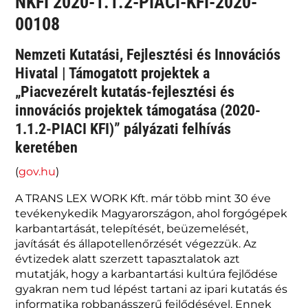
NKFI 2020-1.1.2-PIACI-KFI-2020-
00108
Nemzeti Kutatási, Fejlesztési és Innovációs
Hivatal | Támogatott projektek a
„Piacvezérelt kutatás-fejlesztési és
innovációs projektek támogatása (2020-
1.1.2-PIACI KFI)” pályázati felhívás
keretében
(
gov.hu
)
A TRANS LEX WORK Kft. már több mint 30 éve
tevékenykedik Magyarországon, ahol forgógépek
karbantartását, telepítését, beüzemelését,
javítását és állapotellenőrzését végezzük. Az
évtizedek alatt szerzett tapasztalatok azt
mutatják, hogy a karbantartási kultúra fejlődése
gyakran nem tud lépést tartani az ipari kutatás és
informatika robbanásszerű fejlődésével. Ennek