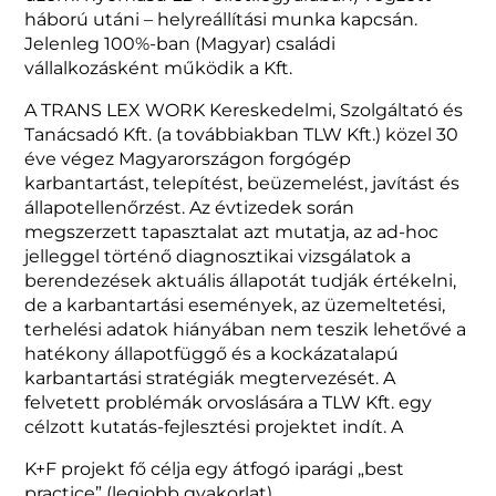
háború utáni – helyreállítási munka kapcsán.
Jelenleg 100%-ban (Magyar) családi
vállalkozásként működik a Kft.
A TRANS LEX WORK Kereskedelmi, Szolgáltató és
Tanácsadó Kft. (a továbbiakban TLW Kft.) közel 30
éve végez Magyarországon forgógép
karbantartást, telepítést, beüzemelést, javítást és
állapotellenőrzést. Az évtizedek során
megszerzett tapasztalat azt mutatja, az ad-hoc
jelleggel történő diagnosztikai vizsgálatok a
berendezések aktuális állapotát tudják értékelni,
de a karbantartási események, az üzemeltetési,
terhelési adatok hiányában nem teszik lehetővé a
hatékony állapotfüggő és a kockázatalapú
karbantartási stratégiák megtervezését. A
felvetett problémák orvoslására a TLW Kft. egy
célzott kutatás-fejlesztési projektet indít. A
K+F projekt fő célja egy átfogó iparági „best
practice” (legjobb gyakorlat)