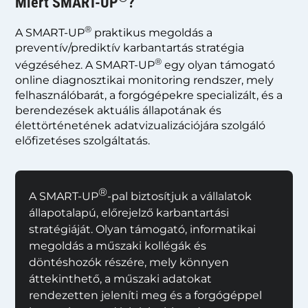
Miért SMART-UP
?
®
A SMART-UP
praktikus megoldás a
preventív/prediktív karbantartás stratégia
®
végzéséhez. A SMART-UP
egy olyan támogató
online diagnosztikai monitoring rendszer, mely
felhasználóbarát, a forgógépekre specializált, és a
berendezések aktuális állapotának és
élettörténetének adatvizualizációjára szolgáló
előfizetéses szolgáltatás.
®
A SMART-UP
-pal biztosítjuk a vállalatok
állapotalapú, előrejelző karbantartási
stratégiáját. Olyan támogató, informatikai
megoldás a műszaki kollégák és
döntéshozók részére, mely könnyen
áttekinthető, a műszaki adatokat
rendezetten jeleníti meg és a forgógéppel