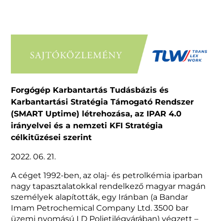
Forgógép Karbantartás Tudásbázis és
Karbantartási Stratégia Támogató Rendszer
(SMART Uptime) létrehozása, az IPAR 4.0
irányelvei és a nemzeti KFI Stratégia
célkitűzései szerint
2022. 06. 21.
A céget 1992-ben, az olaj- és petrolkémia iparban
nagy tapasztalatokkal rendelkező magyar magán
személyek alapították, egy Iránban (a Bandar
Imam Petrochemical Company Ltd. 3500 bar
üzemi nyomású LD Polietilégyárában) végzett –