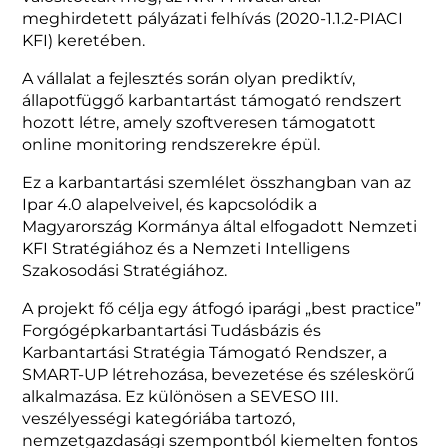
meghirdetett pályázati felhívás (2020-1.1.2-PIACI
KFI) keretében.
A vállalat a fejlesztés során olyan prediktív,
állapotfüggő karbantartást támogató rendszert
hozott létre, amely szoftveresen támogatott
online monitoring rendszerekre épül.
Ez a karbantartási szemlélet összhangban van az
Ipar 4.0 alapelveivel, és kapcsolódik a
Magyarország Kormánya által elfogadott Nemzeti
KFI Stratégiához és a Nemzeti Intelligens
Szakosodási Stratégiához.
A projekt fő célja egy átfogó iparági „best practice”
Forgógépkarbantartási Tudásbázis és
Karbantartási Stratégia Támogató Rendszer, a
SMART-UP létrehozása, bevezetése és széleskörű
alkalmazása. Ez különösen a SEVESO III.
veszélyességi kategóriába tartozó,
nemzetgazdasági szempontból kiemelten fontos