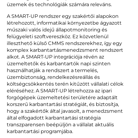
üzemek és technológiák számára releváns.
A SMART-UP rendszer egy szakértői alapokon
létrehozott, informatikai környezetbe ágyazott
műszaki valós idejű állapotmonitoring és
felügyeleti szoftvereszköz. Ez közvetlenül
illeszthető külső CMMS rendszerekhez, így egy
komplex karbantartásmenedzsment rendszert
alkot. A SMART-UP integrációja révén az
üzemeltetők és karbantartók napi szinten
használhatják a rendszert a termelés,
üzembiztonság, rendelkezésreállás és
költségcsökkentés terén kitűzött vállalati célok
eléréséhez. A SMART-UP létrehozza az ipari
forgógépek üzemeltetési területére adaptált
korszerű karbantartási stratégiát, és biztosítja,
hogy a szakértők által javasolt, a menedzsment
által elfogadott karbantartási stratégia
transzparensen beépüljön a vállalat aktuális
karbantartási programjába.