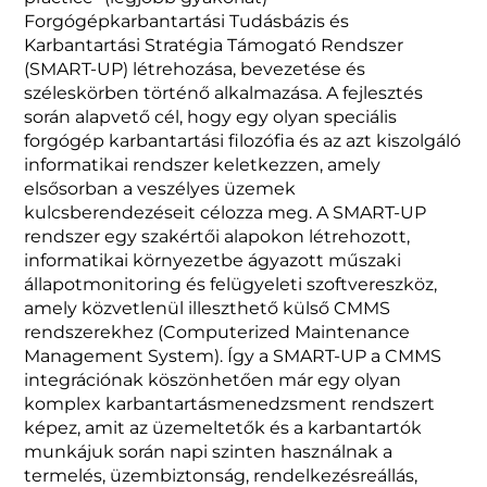
Forgógépkarbantartási Tudásbázis és
Karbantartási Stratégia Támogató Rendszer
(SMART-UP) létrehozása, bevezetése és
széleskörben történő alkalmazása. A fejlesztés
során alapvető cél, hogy egy olyan speciális
forgógép karbantartási filozófia és az azt kiszolgáló
informatikai rendszer keletkezzen, amely
elsősorban a veszélyes üzemek
kulcsberendezéseit célozza meg. A SMART-UP
rendszer egy szakértői alapokon létrehozott,
informatikai környezetbe ágyazott műszaki
állapotmonitoring és felügyeleti szoftvereszköz,
amely közvetlenül illeszthető külső CMMS
rendszerekhez (Computerized Maintenance
Management System). Így a SMART-UP a CMMS
integrációnak köszönhetően már egy olyan
komplex karbantartásmenedzsment rendszert
képez, amit az üzemeltetők és a karbantartók
munkájuk során napi szinten használnak a
termelés, üzembiztonság, rendelkezésreállás,