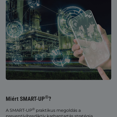
®
Miért SMART-UP
?
®
A SMART-UP
praktikus megoldás a
preventív/prediktív karbantartás stratégia