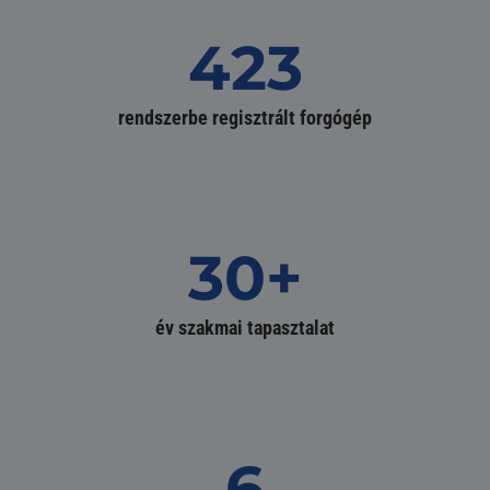
423
rendszerbe regisztrált forgógép
30+
év szakmai tapasztalat
6