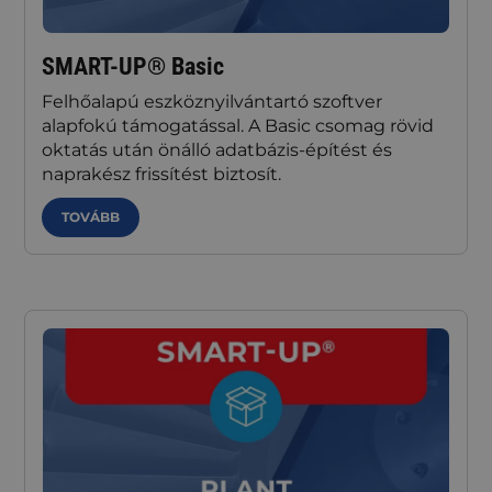
SMART-UP® Basic
Felhőalapú eszköznyilvántartó szoftver
alapfokú támogatással. A Basic csomag rövid
oktatás után önálló adatbázis-építést és
naprakész frissítést biztosít.
TOVÁBB