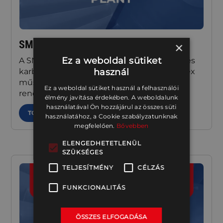
SMART-UP® Plant
×
Ez a weboldal sütiket
A SMART-UP® Plant egy teljes üzemvitelt és
használ
karbantartást támogató csomag. A komplex
műszaki adatbázis gyors felépítéséhez
Ez a weboldal sütiket használ a felhasználói
rendszerüzemeltetői segítség kell.
élmény javítása érdekében. A weboldalunk
használatával Ön hozzájárul az összes süti
TOVÁBB
használatához, a Cookie szabályzatunknak
megfelelően.
Bővebben
ELENGEDHETETLENÜL
SZÜKSÉGES
TELJESÍTMÉNY
CÉLZÁS
FUNKCIONALITÁS
ÖSSZES ELFOGADÁSA