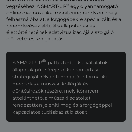
®
végzéséhez. A SMART-UP
egy olyan támogató
online diagnosztikai monitoring rendszer, mely
felhasználóbarát, a forgógépekre specializált, és a
berendezések aktuális állapotának és
élettörténetének adatvizualizációjára szolgáló
előfizetéses szolgáltatás.
®
A SMART-UP
-pal biztosítjuk a vállalatok
állapotalapú, előrejelző karbantartási
stratégiáját. Olyan támogató, informatikai
megoldás a műszaki kollégák és
döntéshozók részére, mely könnyen
áttekinthető, a műszaki adatokat
rendezetten jeleníti meg és a forgógéppel
kapcsolatos tudásbázist biztosít.