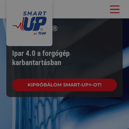
®
SMART-UP
Ipar 4.0 a forgógép
karbantartásban
KIPRÓBÁLOM SMART-UP
-OT!
®