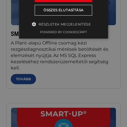
ÖSSZES ELUTASÍTÁSA
RÉSZLETEK MEGJELENÍTÉSE
POWERED BY COOKIESCRIPT
SMART-UP® Offline Diagnostic
A Plant-alapú Offline csomag kézi
rezgésdiagnosztikai mérések betöltését és
elemzését nyújtja. Az MS SQL Express
kezeléséhez rendszerüzemeltetői segítség
kell.
TOVÁBB